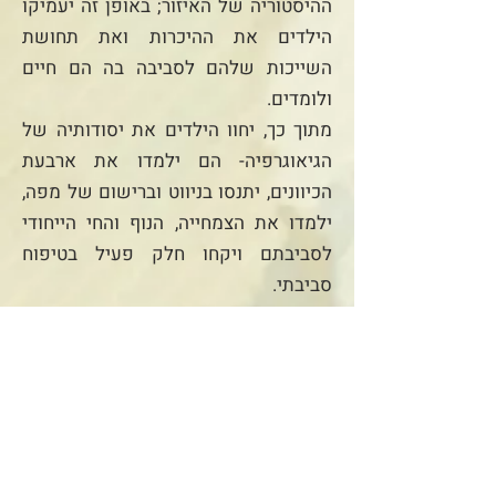
ההיסטוריה של האיזור; באופן זה יעמיקו
הילדים את ההיכרות ואת תחושת
השייכות שלהם לסביבה בה הם חיים
ולומדים.
מתוך כך, יחוו הילדים את יסודותיה של
הגיאוגרפיה- הם ילמדו את ארבעת
הכיוונים, יתנסו בניווט וברישום של מפה,
ילמדו את הצמחייה, הנוף והחי הייחודי
לסביבתם ויקחו חלק פעיל בטיפוח
סביבתי.
אדם וחיות
בכיתות ולדורף, תחילת לימודי המדעים
היא בתקופת אדם- חיה. התלמידים
יוצאים הילדים למסע בממלכת החי
וילמדו כיצד בעלי החיים מתאימים את